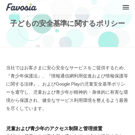
F
ュ
コ
ー
a
メ
ン
ニ
F
v
ュ
テ
ー
子どもの安全基準に関するポリシー
o
a
ン
m
v
ツ
a
o
へ
t
m
c
ス
a
h
キ
t
子
当社ではお客さまに安心安全なサービスをご提供するため、
ッ
c
『青少年保護法』、『情報通信網利用促進および情報保護等
プ
ど
h
に関する法律』、およびGoogle Playの児童安全基準ポリシ
も
ーを遵守し、児童および青少年が精神的・身体的に有害な環
の
境から保護され、健全なサービス利用環境を整えるよう最善
を尽くしています。
安
全
児童および青少年のアクセス制限と管理措置
基