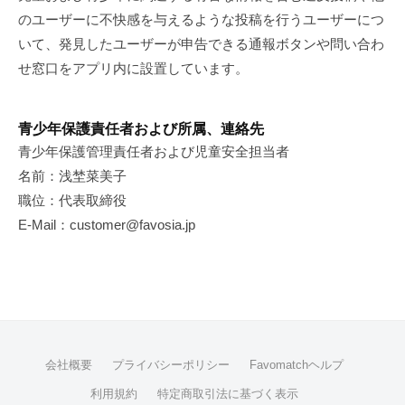
29
のユーザーに不快感を与えるような投稿を行うユーザーにつ
日
いて、発見したユーザーが申告できる通報ボタンや問い合わ
by
せ窓口をアプリ内に設置しています。
favosia
青少年保護責任者および所属、連絡先
青少年保護管理責任者および児童安全担当者
名前：浅埜菜美子
職位：代表取締役
E-Mail：customer@favosia.jp
会社概要
プライバシーポリシー
Favomatchヘルプ
利用規約
特定商取引法に基づく表示