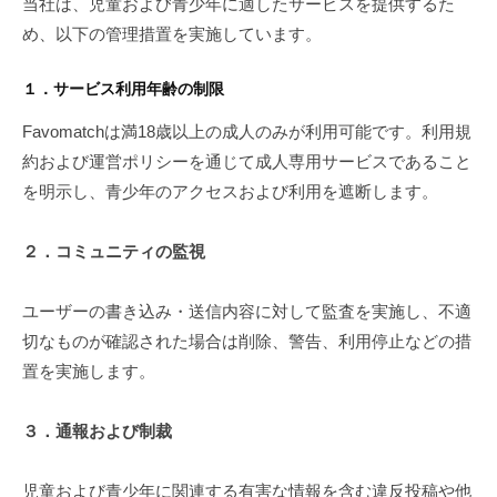
当社は、児童および青少年に適したサービスを提供するた
準
め、以下の管理措置を実施しています。
に
１．サービス利用年齢の制限
関
Favomatchは満18歳以上の成人のみが利用可能です。利用規
す
約および運営ポリシーを通じて成人専用サービスであること
る
を明示し、青少年のアクセスおよび利用を遮断します。
ポ
２．コミュニティの監視
リ
シ
ユーザーの書き込み・送信内容に対して監査を実施し、不適
切なものが確認された場合は削除、警告、利用停止などの措
ー
置を実施します。
2025
年
３．通報および制裁
1
月
児童および青少年に関連する有害な情報を含む違反投稿や他