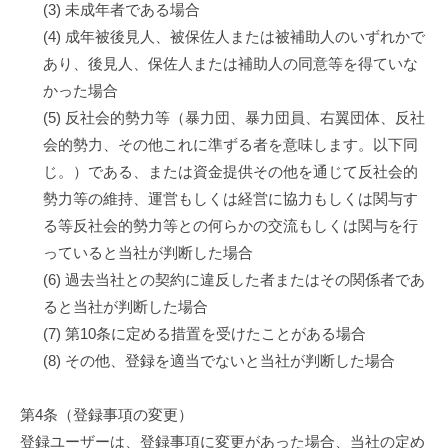
(3) 未成年者である場合
(4) 成年被後見人、被保佐人または被補助人のいずれかで
あり、後見人、保佐人または補助人の同意等を得ていな
かった場合
(5) 反社会的勢力等（暴力団、暴力団員、右翼団体、反社
会的勢力、その他これに準ずる者を意味します。以下同
じ。）である、または資金提供その他を通じて反社会的
勢力等の維持、運営もしくは経営に協力もしくは関与す
る等反社会的勢力等との何らかの交流もしくは関与を行
っていると当社が判断した場合
(6) 過去当社との契約に違反した者またはその関係者であ
ると当社が判断した場合
(7) 第10条に定める措置を受けたことがある場合
(8) その他、登録を適当でないと当社が判断した場合
第4条（登録事項の変更）
登録ユーザーは、登録事項に変更があった場合、当社の定め