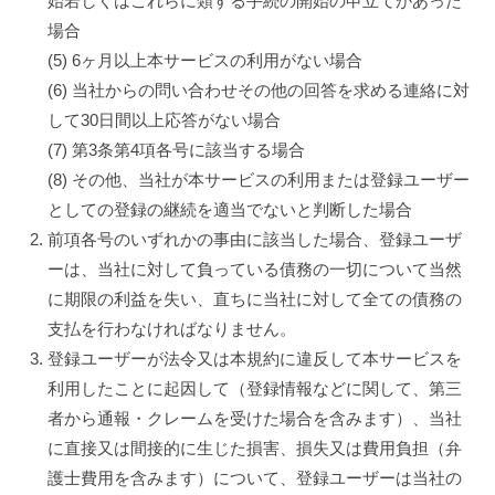
始若しくはこれらに類する手続の開始の申立てがあった
場合
(5) 6ヶ月以上本サービスの利用がない場合
(6) 当社からの問い合わせその他の回答を求める連絡に対
して30日間以上応答がない場合
(7) 第3条第4項各号に該当する場合
(8) その他、当社が本サービスの利用または登録ユーザー
としての登録の継続を適当でないと判断した場合
前項各号のいずれかの事由に該当した場合、登録ユーザ
ーは、当社に対して負っている債務の一切について当然
に期限の利益を失い、直ちに当社に対して全ての債務の
支払を行わなければなりません。
登録ユーザーが法令又は本規約に違反して本サービスを
利用したことに起因して（登録情報などに関して、第三
者から通報・クレームを受けた場合を含みます）、当社
に直接又は間接的に生じた損害、損失又は費用負担（弁
護士費用を含みます）について、登録ユーザーは当社の