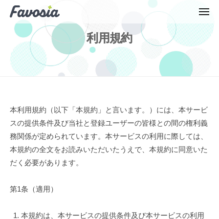
F
ュ
コ
ー
a
メ
ン
ニ
F
v
ュ
テ
ー
利用規約
o
a
ン
m
v
ツ
a
o
へ
t
m
c
ス
a
h
キ
t
利
本利用規約（以下「本規約」と言います。）には、本サービ
ッ
c
スの提供条件及び当社と登録ユーザーの皆様との間の権利義
プ
用
h
務関係が定められています。本サービスの利用に際しては、
規
本規約の全文をお読みいただいたうえで、本規約に同意いた
約
だく必要があります。
2023
第1条（適用）
年
12
本規約は、本サービスの提供条件及び本サービスの利用