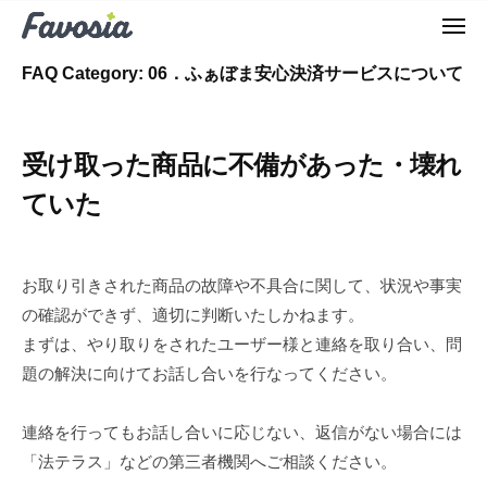
F
ュ
コ
ー
a
メ
ン
ニ
F
v
ュ
テ
FAQ Category:
06．ふぁぼま安心決済サービスについて
ー
o
a
ン
m
v
ツ
a
o
受け取った商品に不備があった・壊れ
へ
t
m
c
ス
ていた
a
h
キ
t
ッ
c
プ
お取り引きされた商品の故障や不具合に関して、状況や事実
h
の確認ができず、適切に判断いたしかねます。
まずは、やり取りをされたユーザー様と連絡を取り合い、問
題の解決に向けてお話し合いを行なってください。
連絡を行ってもお話し合いに応じない、返信がない場合には
「法テラス」などの第三者機関へご相談ください。