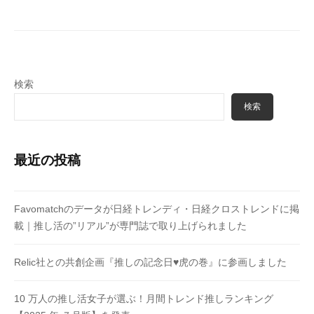
の
ペ
ー
ジ
送
検索
り
検索
最近の投稿
Favomatchのデータが日経トレンディ・日経クロストレンドに掲
載｜推し活の”リアル”が専門誌で取り上げられました
Relic社との共創企画『推しの記念日♥虎の巻』に参画しました
10 万⼈の推し活⼥⼦が選ぶ！月間トレンド推しランキング