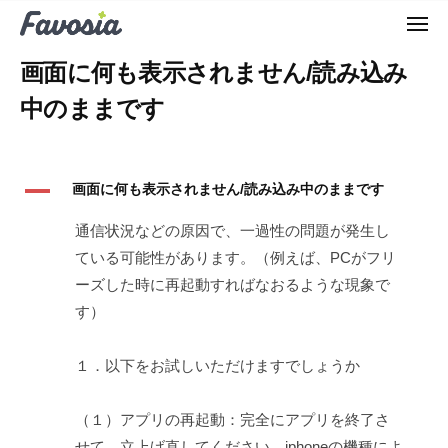
F
ュ
コ
ー
a
メ
ン
ニ
F
v
ュ
テ
画面に何も表示されません/読み込み
ー
o
a
ン
m
中のままです
v
ツ
a
o
へ
t
m
c
ス
A
a
画面に何も表示されません/読み込み中のままです
h
キ
t
ッ
通信状況などの原因で、一過性の問題が発生し
c
プ
ている可能性があります。（例えば、PCがフリ
h
ーズした時に再起動すればなおるような現象で
す）
１．以下をお試しいただけますでしょうか
（１）アプリの再起動：完全にアプリを終了さ
せて、立上げ直してください。iphoneの機種によ