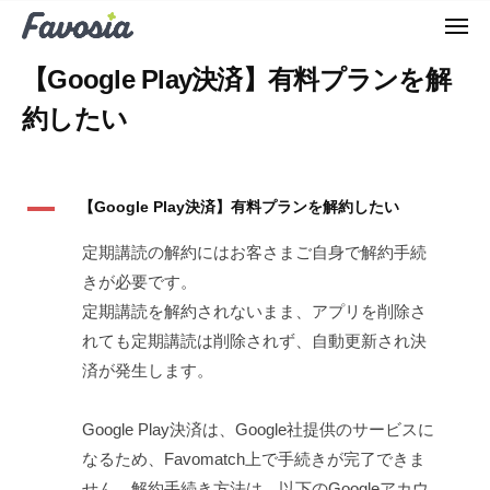
F
ュ
コ
ー
a
メ
ン
ニ
F
v
ュ
テ
【Google Play決済】有料プランを解
ー
o
a
ン
m
約したい
v
ツ
a
o
へ
t
m
c
ス
A
a
【Google Play決済】有料プランを解約したい
h
キ
t
ッ
定期講読の解約にはお客さまご自身で解約手続
c
プ
きが必要です。
h
定期講読を解約されないまま、アプリを削除さ
れても定期講読は削除されず、自動更新され決
済が発生します。
Google Play決済は、Google社提供のサービスに
なるため、Favomatch上で手続きが完了できま
せん。解約手続き方法は、以下のGoogleアカウ