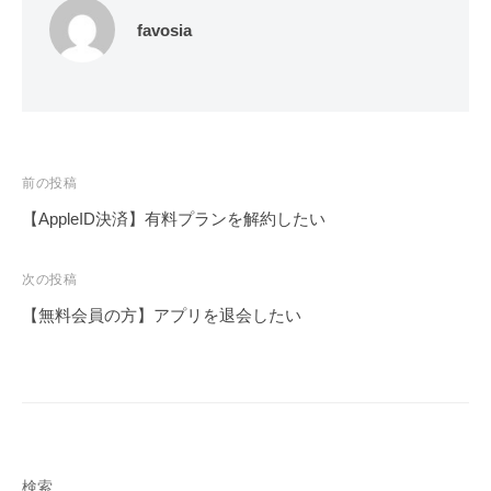
favosia
投
前の投稿
稿
【AppleID決済】有料プランを解約したい
ナ
ビ
次の投稿
ゲ
【無料会員の方】アプリを退会したい
ー
シ
ョ
ン
検索