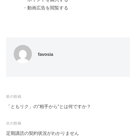
・動画広告を閲覧する
favosia
投
前の投稿
稿
「ともリク」の”相手から”とは何ですか？
ナ
ビ
次の投稿
ゲ
定期講読の契約状況がわかりません