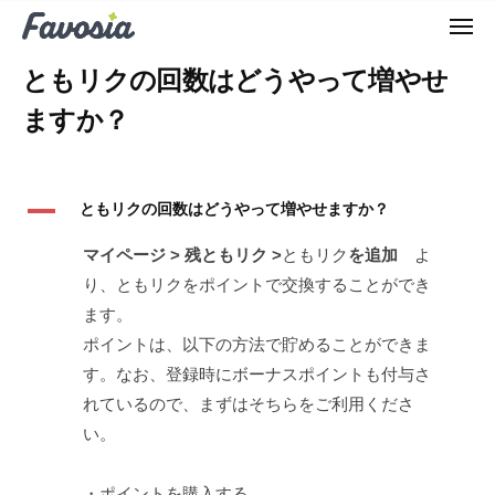
F
ュ
コ
ー
a
メ
ン
ニ
F
v
ュ
テ
ともリクの回数はどうやって増やせ
ー
o
a
ン
m
ますか？
v
ツ
a
o
へ
t
m
c
ス
A
a
ともリクの回数はどうやって増やせますか？
h
キ
t
ッ
マイページ > 残ともリク >
ともリク
を追加
よ
c
プ
り、ともリクをポイントで交換することができ
h
ます。
ポイントは、以下の方法で貯めることができま
す。なお、登録時にボーナスポイントも付与さ
れているので、まずはそちらをご利用くださ
い。
・ポイントを購入する